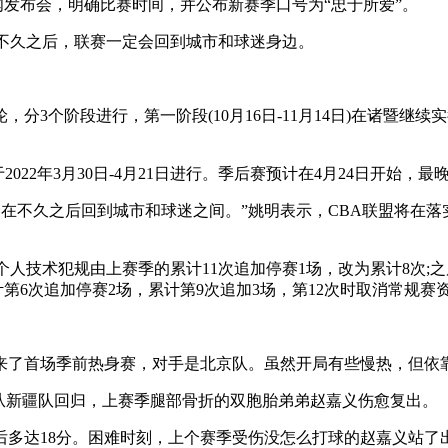
闻发布会，明确比赛时间，并公布新赛季口号为“忠于所爱”。
在不久之后，联赛一定会回到城市和球迷身边。
，分3个阶段进行，第一阶段(10月16日-11月14日)在诸暨
于2022年3月30日-4月21日进行。季后赛预计在4月24日开始，最
会在不久之后回到城市和球迷之间。”姚明表示，CBA联盟将在
人技术犯规由上赛季的累计11次追加停赛1场，改为累计8次;之
第6次追加停赛2场，累计第9次追加3场，第12次时取消常规赛
了首场季前热身赛，对手是北京队。虽然开局有些慢热，但依靠
从新疆队回归，上赛季腿部骨折的双胞胎弟弟赵嘉义伤愈复出。
多达18分。困难时刻，上个赛季受伤没怎么打球的赵嘉义站了