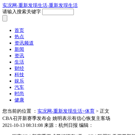
实况网-重新发现生活-重新发现生活
请输入搜索关键字
首页
热点
资讯频道
新闻
资讯
生活
财经
科技
娱乐
汽车
时尚
健康
您当前的位置 ：
实况网-重新发现生活>
体育
> 正文
CBA召开新赛季发布会 姚明表示有信心恢复主客场
2021-10-13 08:31:08
来源：杭州日报
编辑：