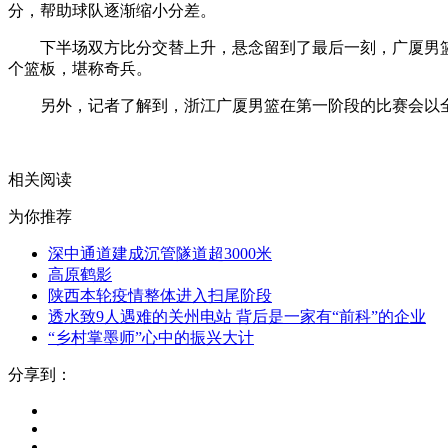
分，帮助球队逐渐缩小分差。
下半场双方比分交替上升，悬念留到了最后一刻，广厦男篮依
个篮板，堪称奇兵。
另外，记者了解到，浙江广厦男篮在第一阶段的比赛会以全
关键词：
CBA召开
新赛季发布会
姚明表示
有信心恢复主
相关阅读
为你推荐
深中通道建成沉管隧道超3000米
高原鹤影
陕西本轮疫情整体进入扫尾阶段
透水致9人遇难的关州电站 背后是一家有“前科”的企业
“乡村掌墨师”心中的振兴大计
分享到：