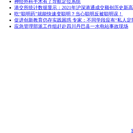
神经外科手术有了导航定位系统
港交所统计数据显示：2021年沪深港通成交额创历史新高
吃“聪明药”就能快速变聪明？当心聪明反被聪明误！
促进创新教育仍存实践困惑 专家：不同学段应有“私人定
应急管理部派工作组赶赴四川丹巴县一水电站事故现场