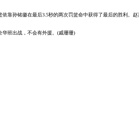
靠孙铭徽在最后3.5秒的两次罚篮命中获得了最后的胜利。赵嘉
华班出战，不会有外援。(戚珊珊)
客场