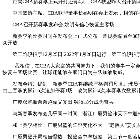
距离CBA新赛季正式开打还有4天，CBA联盟昨天召开新
中国篮协主席、CBA联盟董事长姚明在会上表示，相信
CBA召开新赛季发布会 姚明有信心恢复主客场
新赛季的比赛时间在发布会上正式公布，常规赛缩减至38轮
众开放。
第二阶段拟于12月25日-2022年1月28日进行，第三阶段拟
“我相信，在CBA大家庭的共同努力下，我们的赛事一定
恢复主客场比赛，让球迷能够在家门口为主队加油助威。
发布会特别提到，新赛季CBA将继续严格判罚尺度。球员个
由上赛季的累计6次追加停赛1场，改为累计4次;本赛季次数累计
广厦双胞胎弟弟赵嘉义复出 独得18分成为奇兵
与新赛季发布会几乎同一时间，浙江广厦男篮昨天下午迎来
和上赛季相比，广厦男篮的阵容变化不大，“老熟人”姜文
广厦男篮开局相当慢热，投篮命中率极差，第二节一度落后