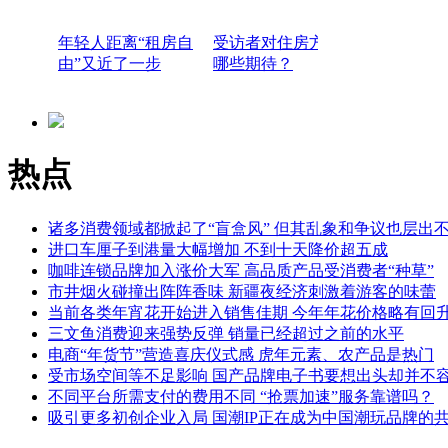
年轻人距离“租房自
受访者对住房方面有
由”又近了一步
哪些期待？
热点
诸多消费领域都掀起了“盲盒风” 但其乱象和争议也层出
进口车厘子到港量大幅增加 不到十天降价超五成
咖啡连锁品牌加入涨价大军 高品质产品受消费者“种草”
市井烟火碰撞出阵阵香味 新疆夜经济刺激着游客的味蕾
当前各类年宵花开始进入销售佳期 今年年花价格略有回
三文鱼消费迎来强势反弹 销量已经超过之前的水平
电商“年货节”营造喜庆仪式感 虎年元素、农产品是热门
受市场空间等不足影响 国产品牌电子书要想出头却并不
不同平台所需支付的费用不同 “抢票加速”服务靠谱吗？
吸引更多初创企业入局 国潮IP正在成为中国潮玩品牌的