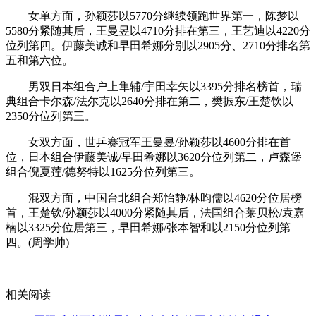
女单方面，孙颖莎以5770分继续领跑世界第一，陈梦以
5580分紧随其后，王曼昱以4710分排在第三，王艺迪以4220分
位列第四。伊藤美诚和早田希娜分别以2905分、2710分排名第
五和第六位。
男双日本组合户上隼辅/宇田幸矢以3395分排名榜首，瑞
典组合卡尔森/法尔克以2640分排在第二，樊振东/王楚钦以
2350分位列第三。
女双方面，世乒赛冠军王曼昱/孙颖莎以4600分排在首
位，日本组合伊藤美诚/早田希娜以3620分位列第二，卢森堡
组合倪夏莲/德努特以1625分位列第三。
混双方面，中国台北组合郑怡静/林昀儒以4620分位居榜
首，王楚钦/孙颖莎以4000分紧随其后，法国组合莱贝松/袁嘉
楠以3325分位居第三，早田希娜/张本智和以2150分位列第
四。(周学帅)
关键词：
国际乒联
世界排名
樊振东第一
孙颖莎王曼昱
相关阅读