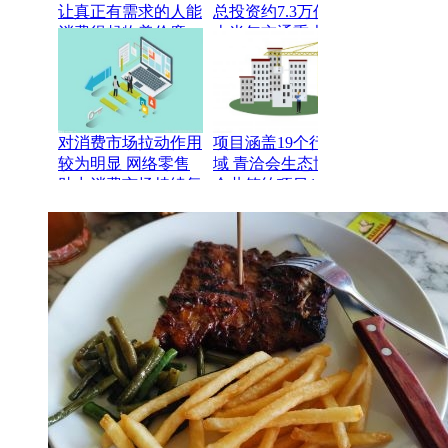
让真正有需求的人能
总投资约7.3万亿元
消费得起物美价廉
上半年交通重大工程
的“牙套”
实现有序推进
对消费市场拉动作用
项目涵盖19个行业领
较为明显 网络零售
域 青洽会生态博览
助力消费市场持续复
会共签约项目145个
苏