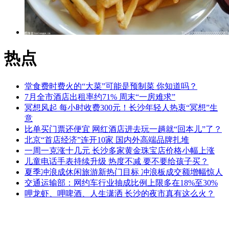
热点
堂食费时费火的“大菜”可能是预制菜 你知道吗？
7月全市酒店出租率约71% 周末“一房难求”
冥想风起 每小时收费300元！长沙年轻人热衷“冥想”生
意
比单买门票还便宜 网红酒店进去玩一趟就“回本儿”了？
北京“首店经济”连开10家 国内外高端品牌扎堆
一周一克涨十几元 长沙多家黄金珠宝店价格小幅上涨
儿童电话手表持续升级 热度不减 要不要给孩子买？
夏季冲浪成休闲旅游新热门目标 冲浪板成交额增幅惊人
交通运输部：网约车行业抽成比例上限多在18%至30%
呷龙虾、呷啤酒、人生潇洒 长沙的夜市真有这么火？