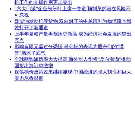
护工作的支撑作用更加突出
“六大门派”企业纷纷盯上这一赛道 预制菜的潜在风险不
可忽视
载柴油发动机等货物 双向对开的中越班列为物流降本增
效打开了新通道
上半年夏粮产量再创历史新高 成为经济社会发展的突出
亮点
影响有限无需过分恐慌 科创板的表现为股东们的“惜
售”增添了底气
全球网购渗透率大大提高 海外华人华侨“反向海淘”推动
国货出海订单激增
保供稳价政策效果继续显现 中国经济的强大韧性和巨大
潜力尽收眼底