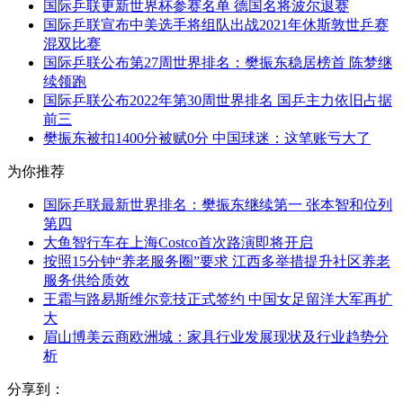
国际乒联更新世界杯参赛名单 德国名将波尔退赛
国际乒联宣布中美选手将组队出战2021年休斯敦世乒赛
混双比赛
国际乒联公布第27周世界排名：樊振东稳居榜首 陈梦继
续领跑
国际乒联公布2022年第30周世界排名 国乒主力依旧占据
前三
樊振东被扣1400分被赋0分 中国球迷：这笔账亏大了
为你推荐
国际乒联最新世界排名：樊振东继续第一 张本智和位列
第四
大鱼智行车在上海Costco首次路演即将开启
按照15分钟“养老服务圈”要求 江西多举措提升社区养老
服务供给质效
王霜与路易斯维尔竞技正式签约 中国女足留洋大军再扩
大
眉山博美云商欧洲城：家具行业发展现状及行业趋势分
析
分享到：