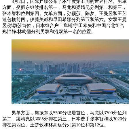
8月2日，国际乒联公布了本年度第31周的世界排名。男单
方面，樊振东继续排名第一，马龙和梁靖昆分列第二和第三，
张本智和位列第四。女单方面，孙颖莎、陈梦、王曼昱和王艺
迪包揽前四，伊藤美诚和早田希娜分列第五和第六。女双王曼
昱/孙颖莎首位，日本组合户上隼辅/宇田幸矢和中国台北组合
郑怡静/林昀儒分列男双和混双第一名的位置。
男单方面，樊振东以5500分稳居首位，马龙以3700分位列
第二，梁靖崑以3085分排在第三，日本选手张本智和以3020分
排在第四位。王楚钦和林高远分列第10位和第12位。