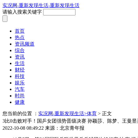
实况网-重新发现生活-重新发现生活
请输入搜索关键字
首页
热点
资讯频道
综合
资讯
生活
财经
科技
娱乐
汽车
时尚
健康
您当前的位置 ：
实况网-重新发现生活>
体育
> 正文
3比0击败对手！国乒女团强势晋级决赛 孙颖莎、陈梦、王曼昱
2022-10-08 08:49:22
来源：北京青年报