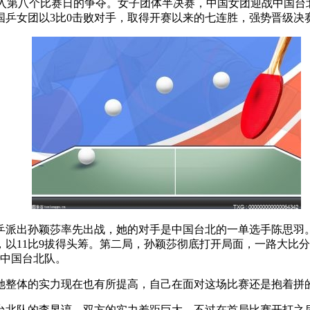
赛)进入第八个比赛日的争夺。女子团体半决赛，中国女团迎战中国
国乒女团以3比0击败对手，取得开赛以来的七连胜，强势晋级决
乒派出孙颖莎率先出战，她的对手是中国台北的一单选手陈思羽
以11比9拔得头筹。第二局，孙颖莎彻底打开局面，一路大比分
先中国台北队。
她整体的实力现在也有所提高，自己在面对这场比赛还是抱着拼
台北队的李昱谆，双方的实力差距巨大。不过在首局比赛开打之