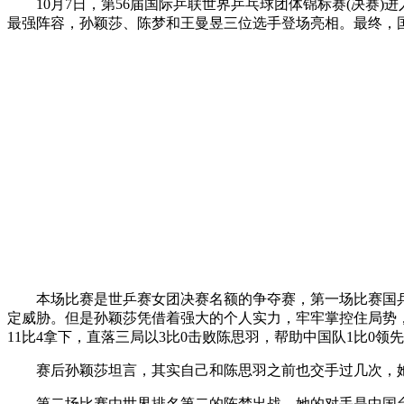
10月7日，第56届国际乒联世界乒乓球团体锦标赛(决
最强阵容，孙颖莎、陈梦和王曼昱三位选手登场亮相。最终，
本场比赛是世乒赛女团决赛名额的争夺赛，第一场比赛国
定威胁。但是孙颖莎凭借着强大的个人实力，牢牢掌控住局势，
11比4拿下，直落三局以3比0击败陈思羽，帮助中国队1比0领
赛后孙颖莎坦言，其实自己和陈思羽之前也交手过几次，
第二场比赛由世界排名第二的陈梦出战，她的对手是中国