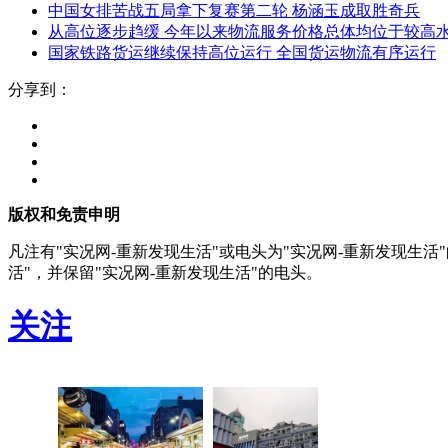
中国女排苦战五局拿下复赛第二轮 杨涵玉成取胜奇兵
从高位逐步趋缓 今年以来物流服务价格总体均位于较高
国家铁路货运继续保持高位运行 全国货运物流有序运行
分享到：
版权和免责申明
凡注有"实况网-重新发现生活"或电头为"实况网-重新发现生
活"，并保留"实况网-重新发现生活"的电头。
关注