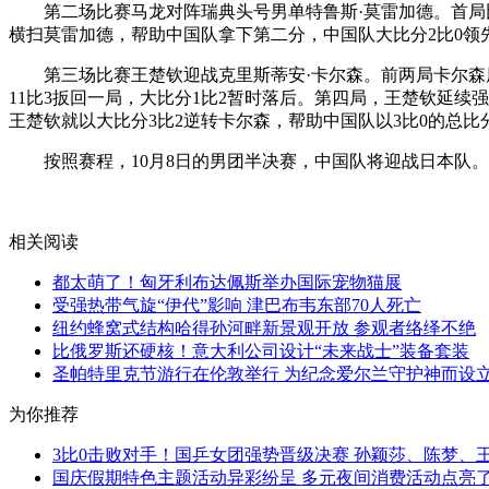
第二场比赛马龙对阵瑞典头号男单特鲁斯·莫雷加德。首局比
横扫莫雷加德，帮助中国队拿下第二分，中国队大比分2比0领
第三场比赛王楚钦迎战克里斯蒂安·卡尔森。前两局卡尔森
11比3扳回一局，大比分1比2暂时落后。第四局，王楚钦延续
王楚钦就以大比分3比2逆转卡尔森，帮助中国队以3比0的总
按照赛程，10月8日的男团半决赛，中国队将迎战日本队。(
关键词：
国乒女团
孙颖莎陈梦王曼昱
国乒男团
国际乒联
相关阅读
都太萌了！匈牙利布达佩斯举办国际宠物猫展
受强热带气旋“伊代”影响 津巴布韦东部70人死亡
纽约蜂窝式结构哈得孙河畔新景观开放 参观者络绎不绝
比俄罗斯还硬核！意大利公司设计“未来战士”装备套装
圣帕特里克节游行在伦敦举行 为纪念爱尔兰守护神而设
为你推荐
3比0击败对手！国乒女团强势晋级决赛 孙颖莎、陈梦、
国庆假期特色主题活动异彩纷呈 多元夜间消费活动点亮