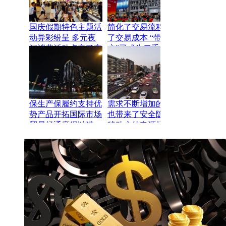
国庆假期特色主题活
简化了交易流程降低
动异彩纷呈 多元夜
了交易成本 “带押过
间消费活动点亮了夜
户”已成为二手房交
京城
易政策中的高频词
保生产保履约支持优
需求不断增加的同时
势产品开拓国际市场
也带来了安全隐患
贸易畅通度得以进一
移动户外电源标准需
步提升
进一步明确界定