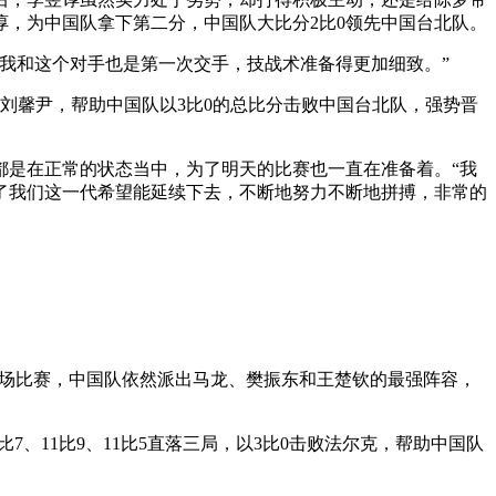
昱谆，为中国队拿下第二分，中国队大比分2比0领先中国台北队。
我和这个对手也是第一次交手，技战术准备得更加细致。”
了刘馨尹，帮助中国队以3比0的总比分击败中国台北队，强势晋
都是在正常的状态当中，为了明天的比赛也一直在准备着。“我
了我们这一代希望能延续下去，不断地努力不断地拼搏，非常的
队。本场比赛，中国队依然派出马龙、樊振东和王楚钦的最强阵容，
、11比9、11比5直落三局，以3比0击败法尔克，帮助中国队